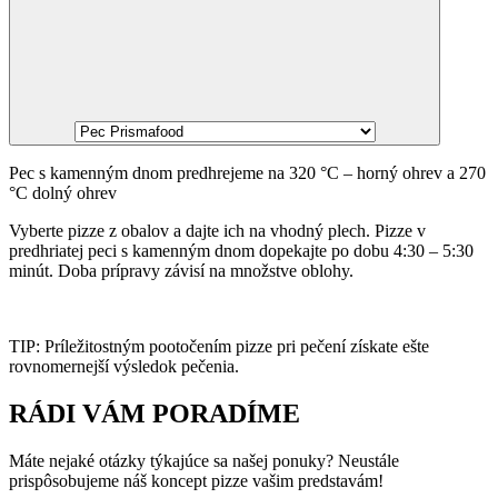
Pec s kamenným dnom predhrejeme na 320 °C – horný ohrev a 270
°C dolný ohrev
Vyberte pizze z obalov a dajte ich na vhodný plech. Pizze v
predhriatej peci s kamenným dnom dopekajte po dobu 4:30 – 5:30
minút. Doba prípravy závisí na množstve oblohy.
TIP: Príležitostným pootočením pizze pri pečení získate ešte
rovnomernejší výsledok pečenia.
RÁDI VÁM PORADÍME
Máte nejaké otázky týkajúce sa našej ponuky? Neustále
prispôsobujeme náš koncept pizze vašim predstavám!