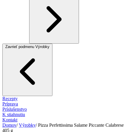
Zavrieť podmenu Výrobky
Recepty
Príprava
Príslušenstvo
K stiahnutiu
Kontakt
Domov
/
Výrobky
/
Pizza Perfettissima Salame Piccante Calabrese
405 g