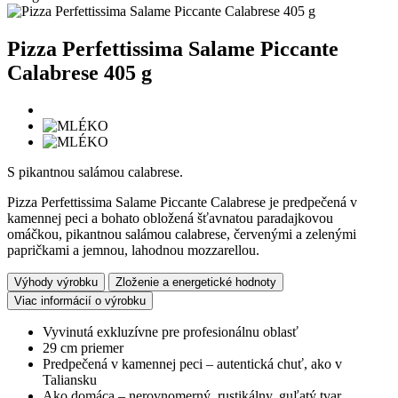
Pizza Perfettissima Salame Piccante
Calabrese 405 g
S pikantnou salámou calabrese.
Pizza Perfettissima Salame Piccante Calabrese je predpečená v
kamennej peci a bohato obložená šťavnatou paradajkovou
omáčkou, pikantnou salámou calabrese, červenými a zelenými
papričkami a jemnou, lahodnou mozzarellou.
Výhody výrobku
Zloženie a energetické hodnoty
Viac informácií o výrobku
Vyvinutá exkluzívne pre profesionálnu oblasť
29 cm priemer
Predpečená v kamennej peci – autentická chuť, ako v
Taliansku
Ako domáca – nerovnomerný, rustikálny, guľatý tvar