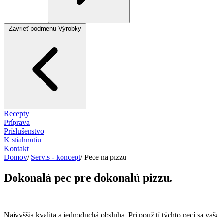
Zavrieť podmenu Výrobky
Recepty
Príprava
Príslušenstvo
K stiahnutiu
Kontakt
Domov
/
Servis - koncept
/
Pece na pizzu
Dokonalá pec pre dokonalú pizzu.
Najvyššia kvalita a jednoduchá obsluha. Pri použití týchto pecí sa vaš